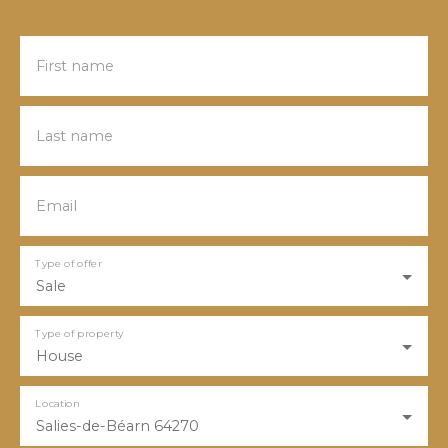
First name
Last name
Email
Type of offer
Sale
Type of property
House
Location
Salies-de-Béarn 64270