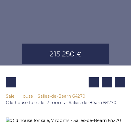
215 250
€
Sale
House
Salies-de-Béarn 64270
Old house for sale, 7 rooms - Salies-de-Béarn 64270