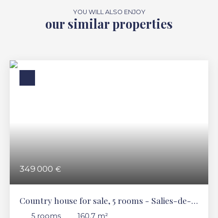
YOU WILL ALSO ENJOY
our similar properties
349 000
€
Country house for sale, 5 rooms - Salies-de-
Béarn 64270
5
rooms
160.7
m²