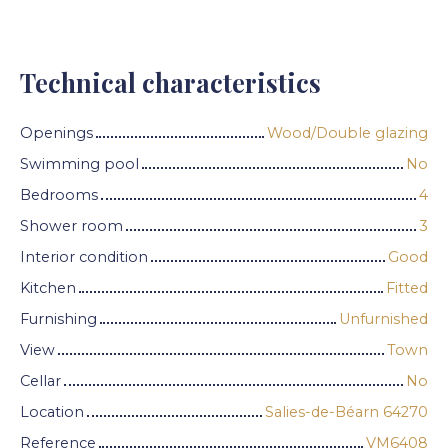
Technical characteristics
Openings
Wood/Double glazing
Swimming pool
No
Bedrooms
4
Shower room
3
Interior condition
Good
Kitchen
Fitted
Furnishing
Unfurnished
View
Town
Cellar
No
Location
Salies-de-Béarn 64270
Reference
VM6408