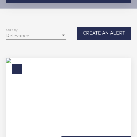
Sale
For rent
Type of property
Apartment
Sort by
CREATE AN ALERT
Relevance
Location
Max rent (€/month)
Min area (m²)
SEARCH