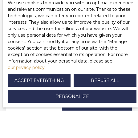
dynamique
We use cookies to provide you with an optimal experience
Saisissez cette
and relevant communication on our site. Thanks to these
opportunité de
technologies, we can offer you content related to your
vous installer sur
interests. They also allow us to improve the quality of our
une place très
services and the user-friendliness of our website. We will
fréquentée de la
only use personal data for which you have given your
ville. Ce local de 80
consent. You can modify it at any time via the ″Manage
m² (ancien
cookies″ section at the bottom of our site, with the
magasin de
exception of cookies essential to its operation. For more
décoration) offre
information about your personal data, please see
un cadre idéal pour
our privacy policy
.
développer votre
activité.
ACCEPT EVERYTHING
REFUSE ALL
Agencement du
bien : Espace
PERSONALIZE
principal : Une
Professional
grande pièce
600
€ /month excl.
lumineuse avec
premises for
common charges
vitrine. Espace
Ce local
rent, 80 m² -
secondaire : Une
80
m²
entièrement libre
pièce
Salies-de-
vous offre une
Salies-de-Béarn 64270
supplémentaire
liberté totale pour