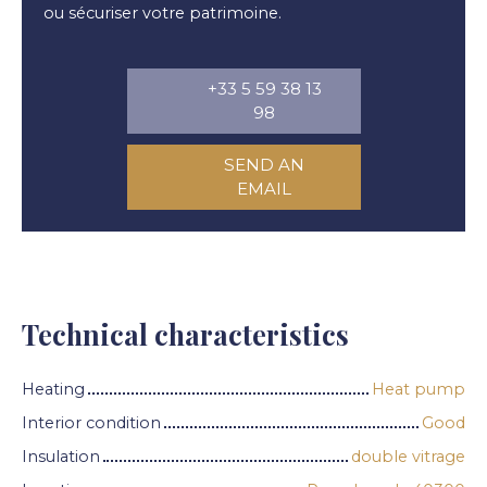
ou sécuriser votre patrimoine.
+33 5 59 38 13
98
SEND AN
EMAIL
Technical characteristics
Heating
Heat pump
Interior condition
Good
Insulation
double vitrage