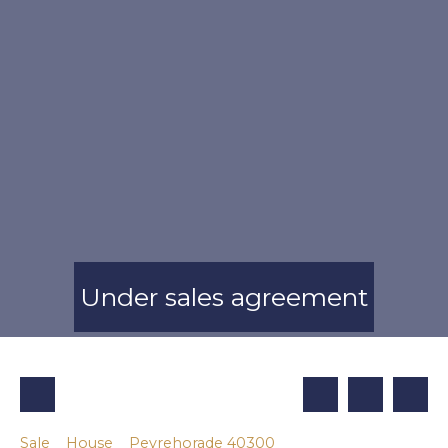
Under sales agreement
Sale
House
Peyrehorade 40300