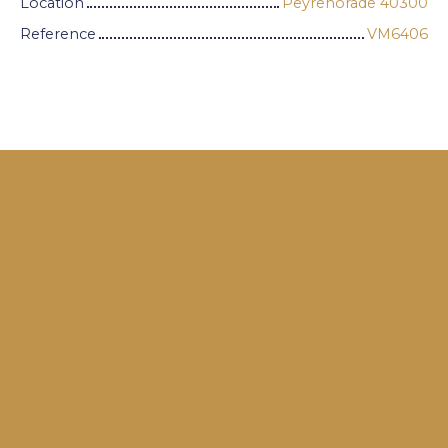
Location
Peyrehorade 40300
Reference
VM6406
+
−