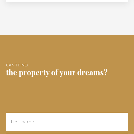
pièces de vie spacieuses et lumineuses, ces quatre
belles chambres et ses 2 salles d'eau vous
permettent d'envisager tous vos projets familiaux
et toutes vos envies de travaux et décoration … Un
grand jardin arboré sans vis à vis ainsi qu'une
spacieuse terrasse couverte viennent compléter
l'ensemble. Après rénovation, cette demeure sera
idéale pour accueillir famille et amis dans un cadre
propice au calme et à la détente . Pour les
amateurs de l'ancien ayant envie de s'approprier
un bel espace de vie !
CAN'T FIND
the property of your dreams?
First name