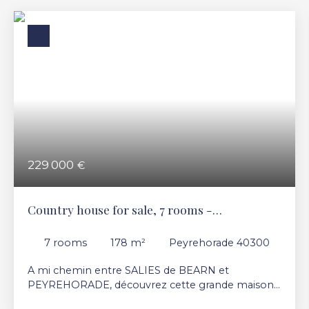
229 000
€
Country house for sale, 7 rooms -
Peyrehorade 40300
7
rooms
178
m²
Peyrehorade 40300
A mi chemin entre SALIES de BEARN et
PEYREHORADE, découvrez cette grande maison
familiale à remettre au gout du jour.. Ces grandes