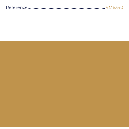
Reference
VM6340
+
−