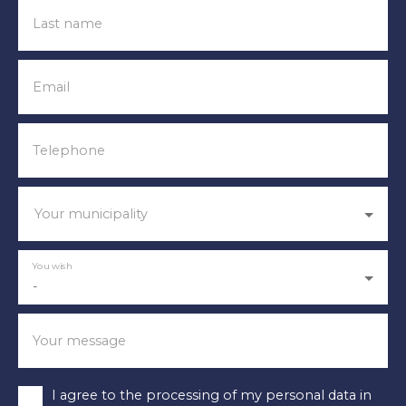
Last name
Email
Telephone
Your municipality
You wish
-
Your message
I agree to the processing of my personal data in