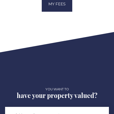
MY FEES
YOU WANT TO
have your property valued?