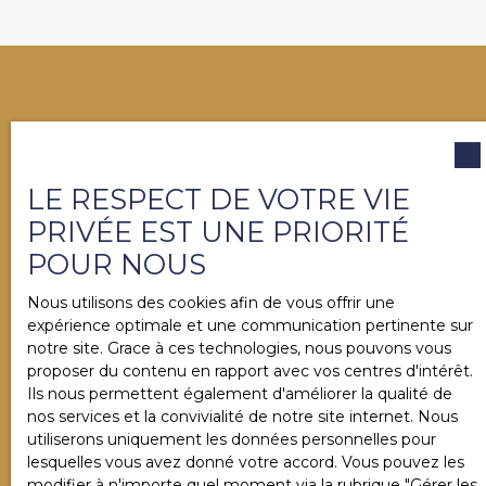
VOUS NE TROUVEZ PAS
la propriété de vos rêves ?
LE RESPECT DE VOTRE VIE
PRIVÉE EST UNE PRIORITÉ
Contactez-nous dès maintenant. Notre équipe se
POUR NOUS
chargera de vous aider à finaliser votre projet
immobilier à Salies-de-Béarn et alentours.
Nous utilisons des cookies afin de vous offrir une
expérience optimale et une communication pertinente sur
notre site. Grace à ces technologies, nous pouvons vous
proposer du contenu en rapport avec vos centres d'intérêt.
Ils nous permettent également d'améliorer la qualité de
nos services et la convivialité de notre site internet. Nous
Prénom
utiliserons uniquement les données personnelles pour
lesquelles vous avez donné votre accord. Vous pouvez les
modifier à n'importe quel moment via la rubrique ″Gérer les