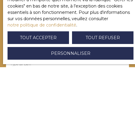
Nom
cookies″ en bas de notre site, à l'exception des cookies
essentiels à son fonctionnement. Pour plus d'informations
sur vos données personnelles, veuillez consulter
notre politique de confidentialité
.
Email
TOUT ACCEPTER
TOUT REFUSER
Type d'offre
Vente
PERSONNALISER
Type de bien
Terrain
Localisation
Labastide-Villefranche (64270)
Budget max (€)
Surface min (m²)