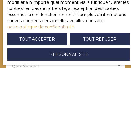
modifier à n'importe quel moment via la rubrique ″Gérer les
Nom
cookies″ en bas de notre site, à l'exception des cookies
essentiels à son fonctionnement. Pour plus d'informations
sur vos données personnelles, veuillez consulter
Email
notre politique de confidentialité
.
TOUT ACCEPTER
TOUT REFUSER
Type d'offre
Vente
PERSONNALISER
Type de bien
Localisation
Budget max (€)
Surface min (m²)