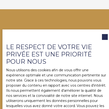
VOUS NE TROUVEZ PAS
la propriété de vos rêves ?
LE RESPECT DE VOTRE VIE
PRIVÉE EST UNE PRIORITÉ
Contactez-nous dès maintenant. Notre équipe se
POUR NOUS
chargera de vous aider à finaliser votre projet
immobilier à Salies-de-Béarn et alentours.
Nous utilisons des cookies afin de vous offrir une
expérience optimale et une communication pertinente sur
notre site. Grace à ces technologies, nous pouvons vous
proposer du contenu en rapport avec vos centres d'intérêt.
Ils nous permettent également d'améliorer la qualité de
Prénom
nos services et la convivialité de notre site internet. Nous
utiliserons uniquement les données personnelles pour
lesquelles vous avez donné votre accord. Vous pouvez les