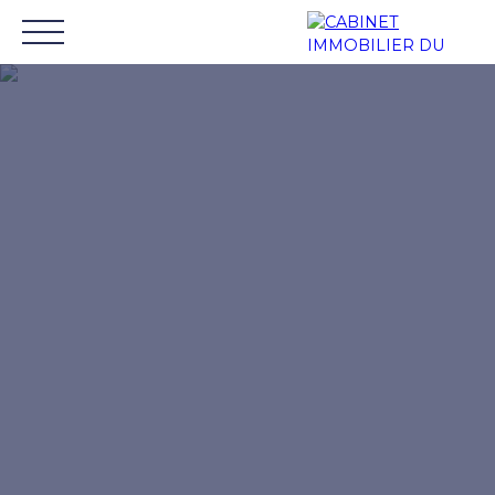
Inicio
Comprar
Alquilar
Gestión de alquileres
Mon compte
ESTIMA
extranet
R