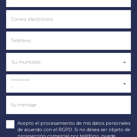
Correo electrónico
Teléfono
Su municipio
Usted desea
-
Su mensaje
Acepto el procesamiento de mis datos personales
de acuerdo con el RGPD. Si no desea ser objeto de
prospección comercial por teléfono, puede