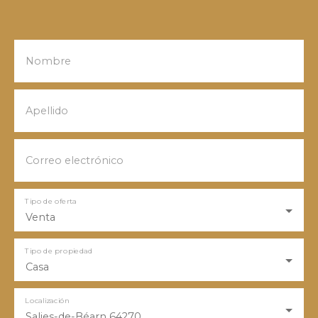
Nombre
Apellido
Correo electrónico
Tipo de oferta
Venta
Tipo de propiedad
Casa
Localización
Salies-de-Béarn 64270