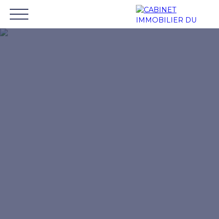
Inicio
Comprar
Alquilar
Gestión de alquileres
Mon compte
ESTIMA
extranet
R