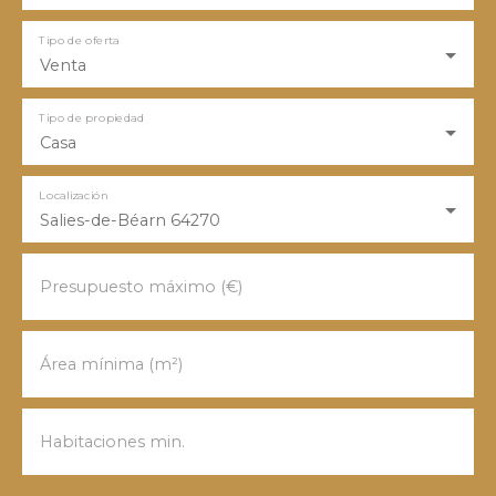
Tipo de oferta
Venta
Tipo de propiedad
Casa
Localización
Salies-de-Béarn 64270
Presupuesto máximo (€)
Área mínima (m²)
Habitaciones min.