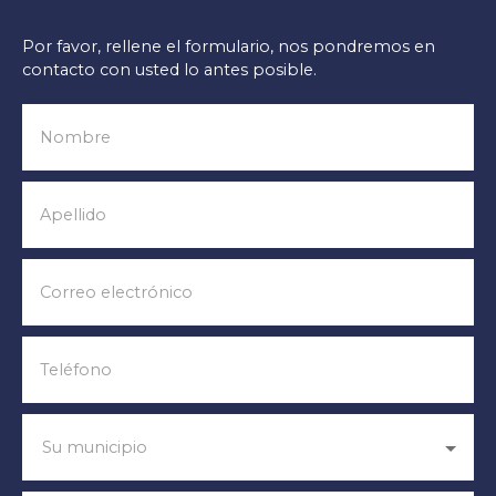
Por favor, rellene el formulario, nos pondremos en
contacto con usted lo antes posible.
Nombre
Apellido
Correo electrónico
Teléfono
Su municipio