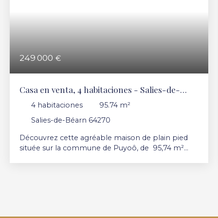
249 000
€
Casa en venta, 4 habitaciones - Salies-de-
Béarn 64270
4
habitaciones
95.74
m²
Salies-de-Béarn 64270
Découvrez cette agréable maison de plain pied
située sur la commune de Puyoô, de 95,74 m²
habitables et agrémentée d’un beau jardin de 930
m², offrant un cadre de vie confortable, pratique et
recherché. La maison se compose de 4 pièces
dont 3 chambres, proposant des volumes bien
répartis et parfaitement adaptés à une vie de
famille. Les espaces de vie sont lumineux et