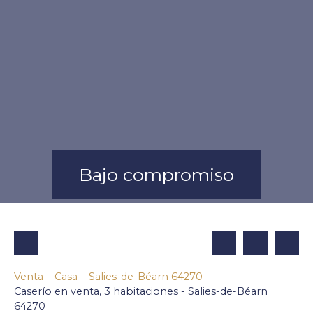
Bajo compromiso
Venta
Casa
Salies-de-Béarn 64270
Caserío en venta, 3 habitaciones - Salies-de-Béarn
64270